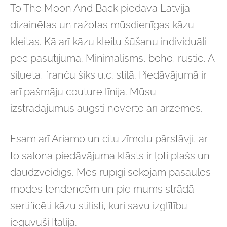
To The Moon And Back piedāvā Latvijā
dizainētas un ražotas mūsdienīgas kāzu
kleitas. Kā arī kāzu kleitu šūšanu individuāli
pēc pasūtījuma. Minimālisms, boho, rustic, A
silueta, franču šiks u.c. stilā. Piedāvājumā ir
arī pašmāju couture līnija. Mūsu
izstrādājumus augsti novērtē arī ārzemēs.
Esam arī Ariamo un citu zīmolu pārstāvji, ar
to salona piedāvājuma klāsts ir ļoti plašs un
daudzveidīgs. Mēs rūpīgi sekojam pasaules
modes tendencēm un pie mums strādā
sertificēti kāzu stilisti, kuri savu izglītību
ieguvuši Itālijā.