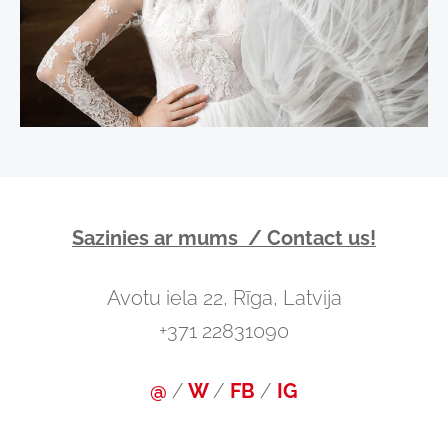
Sazinies ar mums / Contact us!
Avotu iela 22, Rīga, Latvija
+371 22831090
@
/
W
/
FB
/
IG