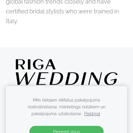
global fashion trends closely and have
certified bridal stylists who were trained in
Italy.
Mēs lietojam sīkfailus pakalpojuma
nodrošināšanai, mārketinga nolūkiem un
pakalpojuma uzlabošanai.
Pielāgot
Sīkdatnes
Pieņemt visus