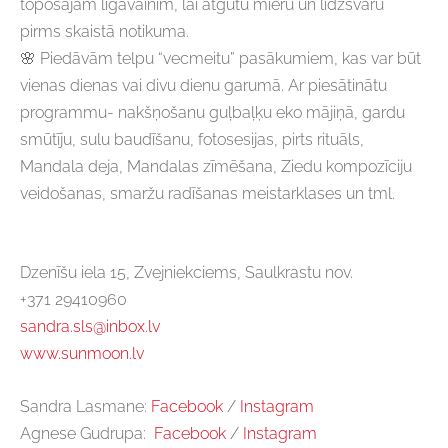
topošajam līgavainim, lai atgūtu mieru un līdzsvaru
pirms skaistā notikuma.
🌸
Piedāvām telpu “vecmeitu” pasākumiem, kas var būt
vienas dienas vai divu dienu garumā. Ar piesātinātu
programmu- nakšņošanu guļbaļķu eko mājiņā, gardu
smūtīju, sulu baudīšanu, fotosesijas, pirts rituāls,
Mandala deja, Mandalas zīmēšana, Ziedu kompozīciju
veidošanas, smaržu radīšanas meistarklases un tml.
Dzenīšu iela 15, Zvejniekciems, Saulkrastu nov.
+371 29410960
sandra.sls@inbox.lv
www.sunmoon.lv
Sandra Lasmane:
Facebook
/
Instagram
Agnese Gudrupa:
Facebook
/
Instagram