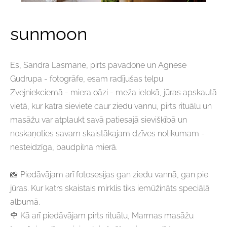
sunmoon
Es, Sandra Lasmane, pirts pavadone un Agnese
Gudrupa - fotogrāfe, esam radījušas telpu
Zvejniekciemā - miera oāzi - meža ielokā, jūras apskautā
vietā, kur katra sieviete caur ziedu vannu, pirts rituālu un
masāžu var atplaukt savā patiesajā sievišķībā un
noskaņoties savam skaistākajam dzīves notikumam -
nesteidzīga, baudpilna mierā.
📸
Piedāvājam arī fotosesijas gan ziedu vannā, gan pie
jūras. Kur katrs skaistais mirklis tiks iemūžināts speciālā
albumā.
🌹
Kā arī piedāvājam pirts rituālu, Marmas masāžu