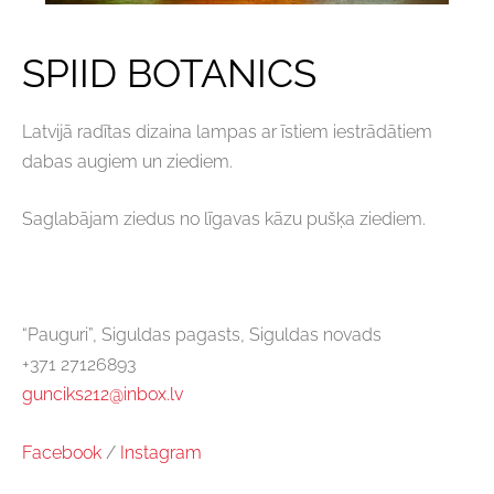
SPIID BOTANICS
Latvijā radītas dizaina lampas ar īstiem iestrādātiem
dabas augiem un ziediem.
Saglabājam ziedus no līgavas kāzu pušķa ziediem.
“Pauguri”, Siguldas pagasts, Siguldas novads
+371 27126893
gunciks212@inbox.lv
Facebook
/
Instagram