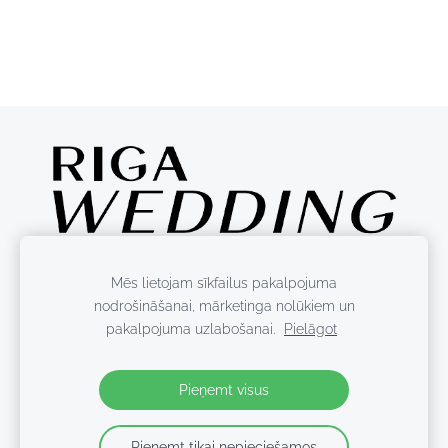
Mēs lietojam sīkfailus pakalpojuma
nodrošināšanai, mārketinga nolūkiem un
pakalpojuma uzlabošanai.
Pielāgot
Sīkdatnes
Pieņemt visus
Pieņemt tikai nepieciešamos