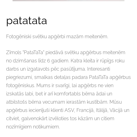
patatata
Fotogēniski svētku apģērbi mazām meitenēm.
Zīmols "PataTaTa" piedāvā svētku apģērbus meitenēm
no dzimšanas līdz 6 gadiem. Katra kleita ir rūpīgs roku
darbs un izgatavots pēc pasūtījuma. Interesanti
piegriezumi, smalkas detaļas padara PataTaTa apģērbus
fotogēniskus. Mums ir svarīgi, lai apģērbs ne vien
izskatās labi, bet ir arī komfortabls bērna ādai un
atbilstošs bērna vecumam ierastām kustībām. Mūsu
apģērbus iecienījuši klienti ASV, Francijā, Itālijā, Vācijā un
citviet, galvenokārt izvēloties tos kāzām un citiem
nozīmīgiem notikumiem.