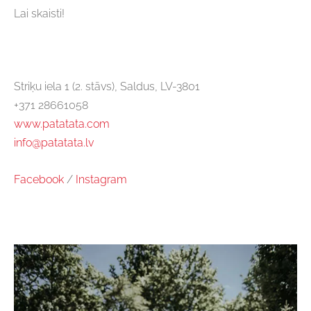
Lai skaisti!
Striķu iela 1 (2. stāvs), Saldus, LV-3801
+371 28661058
www.patatata.com
info@patatata.lv
Facebook
/
Instagram