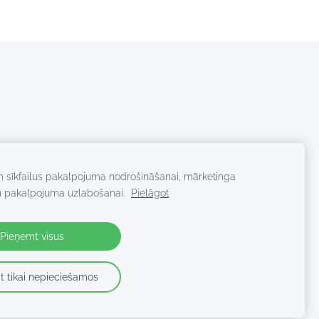
m sīkfailus pakalpojuma nodrošināšanai, mārketinga
n pakalpojuma uzlabošanai.
Pielāgot
Pieņemt visus
t tikai nepieciešamos