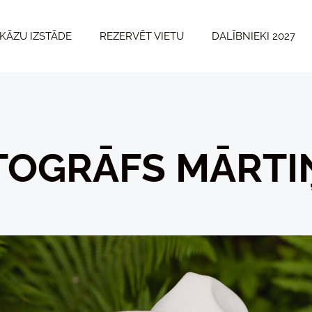
KĀZU IZSTĀDE
REZERVĒT VIETU
DALĪBNIEKI 2027
TOGRĀFS MĀRTI