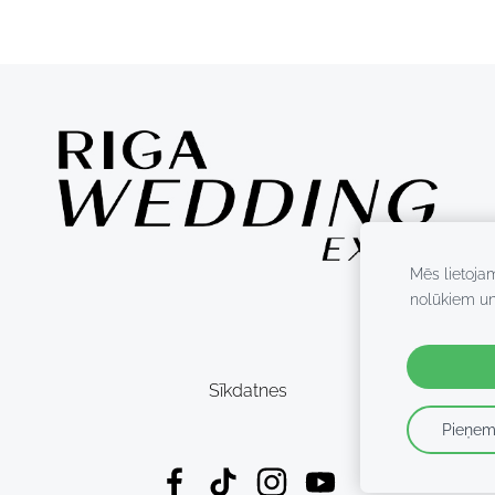
Mēs lietoja
nolūkiem u
Sīkdatnes
Pieņem