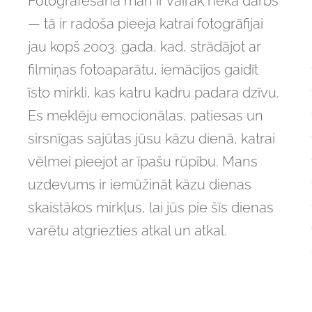
Fotografēšana man ir vairāk nekā darbs
— tā ir radoša pieeja katrai fotogrāfijai
jau kopš 2003. gada, kad, strādājot ar
filmiņas fotoaparātu, iemācījos gaidīt
īsto mirkli, kas katru kadru padara dzīvu.
Es meklēju emocionālas, patiesas un
sirsnīgas sajūtas jūsu kāzu dienā, katrai
vēlmei pieejot ar īpašu rūpību. Mans
uzdevums ir iemūžināt kāzu dienas
skaistākos mirkļus, lai jūs pie šīs dienas
varētu atgriezties atkal un atkal.