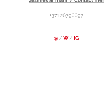
Sazinies ar mani / Contact me!
+
371 26796697
@
/
W
/
IG