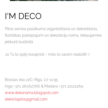
I'M DECO
Pilna servisa pasākuma organizēšana un dekorēšana,
floristikas pakalpojumi un dekorāciju noma. Iekļaujamies
jebkurā budžetā.
Ja Tu to spēj nosapņot – mēs to varam realizēt! :)
Braslas iela 22D, Rīga, LV-1035
Inga +371 26062766 & Madara +371 22121269
www.dekonoma.blogspot.com
dekor.lapina@gmail.com