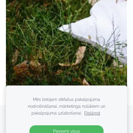
Mēs lietojam sīkfailus pakalpojuma
nodrošināšanai, mārketinga nolūkiem un
pakalpojuma uzlabošanai.
Pielāgot
Sīkdatnes
Pieņemt visus