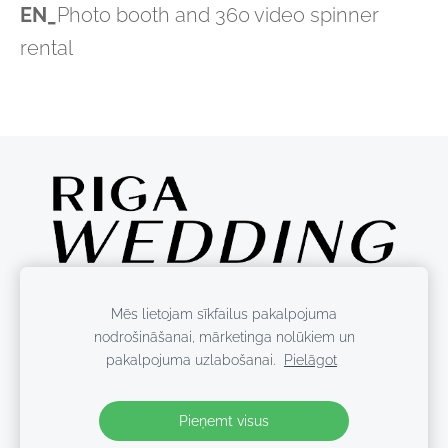
EN_
Photo booth and 360 video spinner
rental
Mēs lietojam sīkfailus pakalpojuma
nodrošināšanai, mārketinga nolūkiem un
pakalpojuma uzlabošanai.
Pielāgot
Sīkdatnes
Pieņemt visus