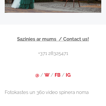
Sazinies ar mums / Contact us!
+371
28325471
@
/
W
/
FB
/
IG
Fotokastes un 360 video spinera noma