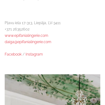
Pļavu iela 17-313, Liepāja, LV-3411
+371 26352602
www.epifanialingerie.com
daiga@epifanialingerie.com
Facebook
/
Instagram