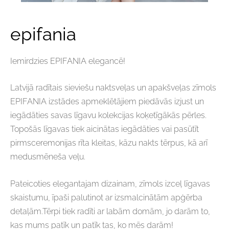
epifania
Iemirdzies EPIFANIA elegancē!
Latvijā radītais sieviešu naktsveļas un apakšveļas zīmols
EPIFANIA izstādes apmeklētājiem piedāvās izjust un
iegādāties savas līgavu kolekcijas koķetīgākās pērles.
Topošās līgavas tiek aicinātas iegādāties vai pasūtīt
pirmsceremonijas rīta kleitas, kāzu nakts tērpus, kā arī
medusmēneša veļu.
Pateicoties elegantajam dizainam, zīmols izceļ līgavas
skaistumu, īpaši palutinot ar izsmalcinātām apģērba
detaļām.Tērpi tiek radīti ar labām domām, jo darām to,
kas mums patīk un patīk tas, ko mēs darām!