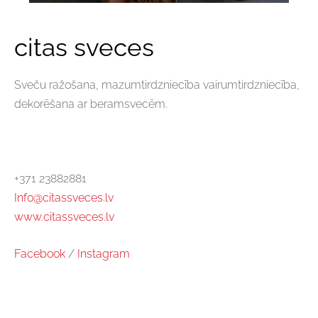
citas sveces
Sveču ražošana, mazumtirdzniecība vairumtirdzniecība,
dekorēšana ar beramsvecēm.
+371 23882881
Info@citassveces.lv
www.citassveces.lv
Facebook
/
Instagram