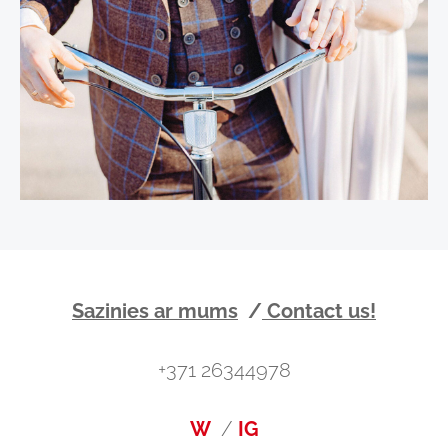
Sazinies ar mums
/
Contact us!
+371
2634
4978
W
/
IG