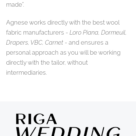
made".
Agnese works directly with the best wool
fabric manufacturers -
Loro Piana, Dormeuil,
Drapers, VBC, Carnet
- and ensures a
personal approach as you will be working
directly with the tailor, without
intermediaries.