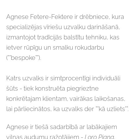
Agnese Fetere-Fektere ir drēbniece, kura
specializējas vīriešu uzvalku darināšanā,
izmantojot tradīcijās balstītu tehniku, kas
ietver rūpīgu un smalku rokudarbu
(""bespoke"").
Katrs uzvalks ir simtprocentīgi individuāli
šūts - tiek konstruēta piegrieztne
konkrētajam klientam, vairākas laikošanas,
lai pārliecinātos, ka uzvalks der ""kā uzliets"".
Agnese ir tiešā sadarbībā ar labākajiem
vilnas audumu ražotājiem -
Loro Piana,