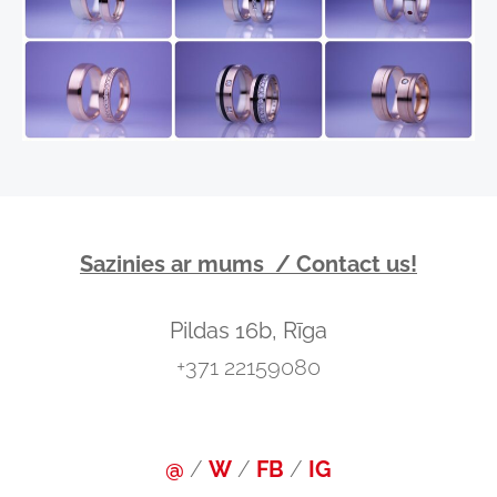
Sazinies ar mums / Contact us!
Pildas 16b, Rīga
+371
22159080
@
/
W
/
FB
/
IG