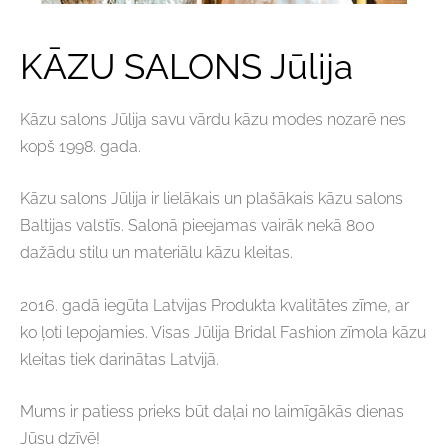
KĀZU SALONS Jūlija
Kāzu salons Jūlija savu vārdu kāzu modes nozarē nes
kopš 1998. gada.
Kāzu salons Jūlija ir lielākais un plašākais kāzu salons
Baltijas valstīs. Salonā pieejamas vairāk nekā 800
dažādu stilu un materiālu kāzu kleitas.
2016. gadā iegūta Latvijas Produkta kvalitātes zīme, ar
ko ļoti lepojamies. Visas Jūlija Bridal Fashion zīmola kāzu
kleitas tiek darinātas Latvijā.
Mums ir patiess prieks būt daļai no laimīgākās dienas
Jūsu dzīvē!