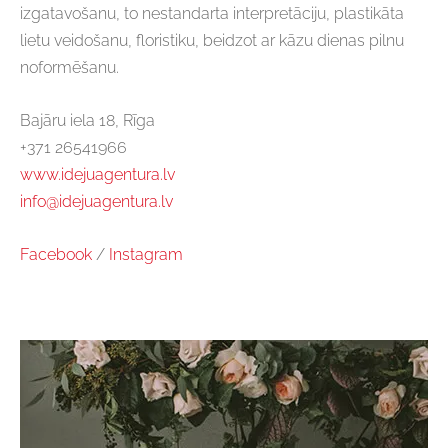
izgatavošanu, to nestandarta interpretāciju, plastikāta
lietu veidošanu, floristiku, beidzot ar kāzu dienas pilnu
noformēšanu.
Bajāru iela 18, Rīga
+371 26541966
www.idejuagentura.lv
info@idejuagentura.lv
Facebook
/
Instagram