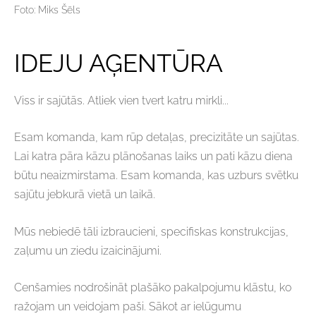
Foto: Miks Šēls
IDEJU AĢENTŪRA
Viss ir sajūtās. Atliek vien tvert katru mirkli...
Esam komanda, kam rūp detaļas, precizitāte un sajūtas.
Lai katra pāra kāzu plānošanas laiks un pati kāzu diena
būtu neaizmirstama. Esam komanda, kas uzburs svētku
sajūtu jebkurā vietā un laikā.
Mūs nebiedē tāli izbraucieni, specifiskas konstrukcijas,
zaļumu un ziedu izaicinājumi.
Cenšamies nodrošināt plašāko pakalpojumu klāstu, ko
ražojam un veidojam paši. Sākot ar ielūgumu